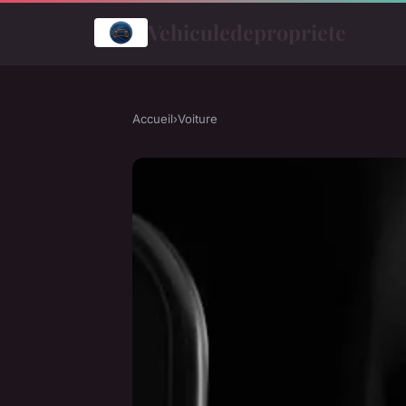
Vehiculedepropriete
Accueil
›
Voiture