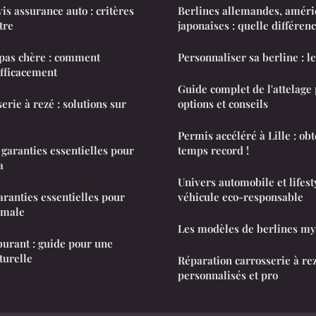
s assurance auto : critères
Berlines allemandes, améri
tre
japonaises : quelle différenc
 pas chère : comment
Personnaliser sa berline : l
efficacement
Guide complet de l'attelage
erie à rezé : solutions sur
options et conseils
Permis accéléré à Lille : ob
garanties essentielles pour
temps record !
a
Univers automobile et lifesty
aranties essentielles pour
véhicule eco-responsable
imale
Les modèles de berlines my
burant : guide pour une
turelle
Réparation carrosserie à rez
personnalisés et pro