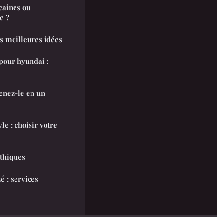
caines ou
e ?
es meilleures idées
 pour hyundai :
tenez-le en un
le : choisir votre
thiques
é : services