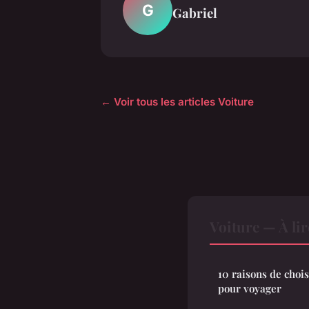
G
Gabriel
← Voir tous les articles Voiture
Voiture — À li
10 raisons de choi
pour voyager