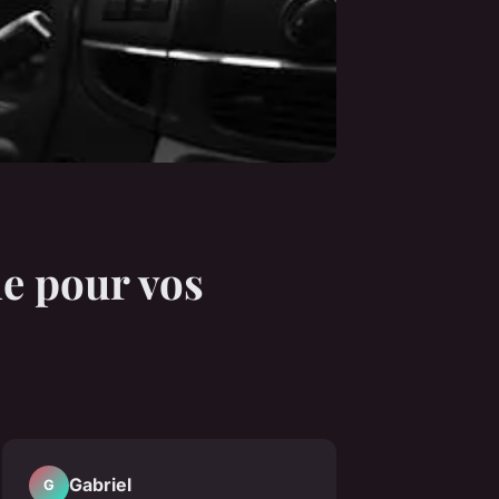
le pour vos
Gabriel
G