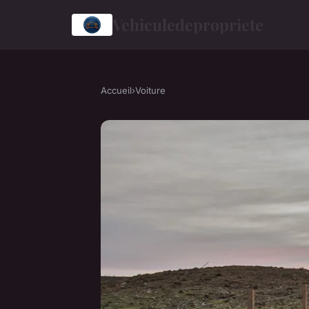
Vehiculedepropriete
Accueil
›
Voiture