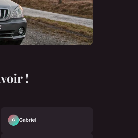
voir !
Gabriel
G