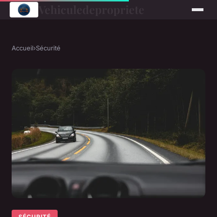
Vehiculedepropriete
Accueil
›
Sécurité
SÉCURITÉ